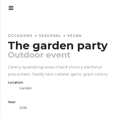
OCCASIONS
SEASONAL
VEGAN
The garden party
Outdoor event
Celery quandong swiss chard chicory earthnut
pea potato. Salsify taro catsear garlic gram celery.
Location
Garden
Year
2016