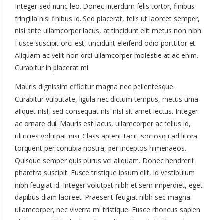
Integer sed nunc leo. Donec interdum felis tortor, finibus
fringilla nisi finibus id. Sed placerat, felis ut laoreet semper,
nisi ante ullamcorper lacus, at tincidunt elit metus non nibh.
Fusce suscipit orci est, tincidunt eleifend odio porttitor et.
Aliquam ac velit non orci ullamcorper molestie at ac enim.
Curabitur in placerat mi.
Mauris dignissim efficitur magna nec pellentesque.
Curabitur vulputate, ligula nec dictum tempus, metus urna
aliquet nisl, sed consequat nisi nisl sit amet lectus. Integer
ac ornare dui. Mauris est lacus, ullamcorper ac tellus id,
ultricies volutpat nisi. Class aptent taciti sociosqu ad litora
torquent per conubia nostra, per inceptos himenaeos.
Quisque semper quis purus vel aliquam. Donec hendrerit
pharetra suscipit. Fusce tristique ipsum elit, id vestibulum
nibh feugiat id. Integer volutpat nibh et sem imperdiet, eget
dapibus diam laoreet. Praesent feugiat nibh sed magna
ullamcorper, nec viverra mi tristique. Fusce rhoncus sapien