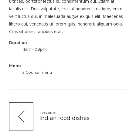
ultrices, porttitor lectus id, condimentum dui. Etiam at
iaculis nisl. Duis vulputate, erat at hendrerit tristique, enim
velit luctus dui, in malesuada augue ex quis elit. Maecenas
libero dui, venenatis ut lorem quis, hendrerit aliquam odio.
Cras sit amet faucibus erat.
Duration
11am - 08pm
Menu
3 Course menu
PREVIOUS
Indian food dishes